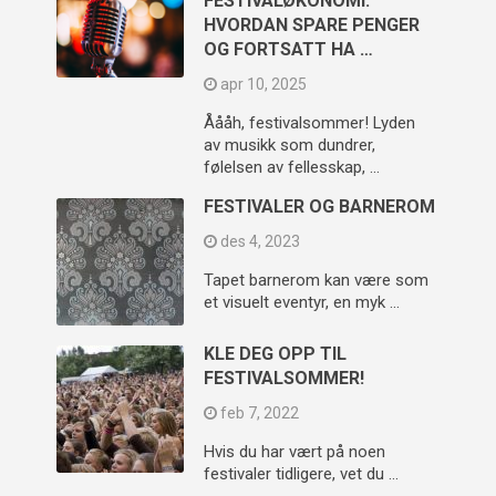
FESTIVALØKONOMI:
HVORDAN SPARE PENGER
OG FORTSATT HA …
apr 10, 2025
Åååh, festivalsommer! Lyden
av musikk som dundrer,
følelsen av fellesskap, …
FESTIVALER OG BARNEROM
des 4, 2023
Tapet barnerom kan være som
et visuelt eventyr, en myk …
KLE DEG OPP TIL
FESTIVALSOMMER!
feb 7, 2022
Hvis du har vært på noen
festivaler tidligere, vet du …